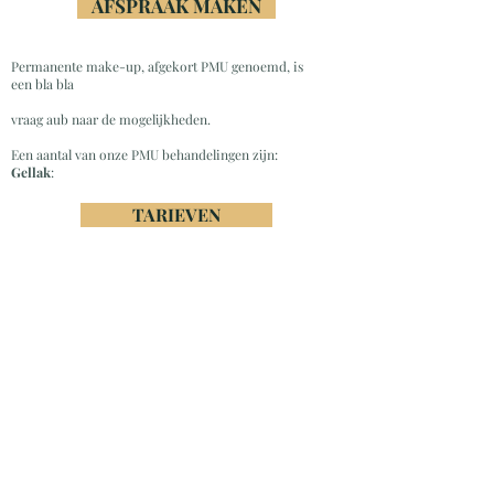
AFSPRAAK MAKEN
Permanente make-up, afgekort PMU genoemd, is
een bla bla
vraag aub naar de mogelijkheden.
Een aantal van onze PMU behandelingen zijn:
Gellak
:
TARIEVEN
Schrijf u in voor onze nieuwsbrief,
kortingen en meer!
VERZENDEN