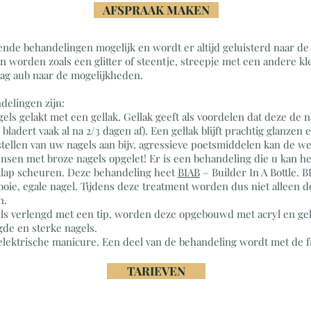
AFSPRAAK MAKEN
lende behandelingen mogelijk en wordt er altijd geluisterd naar de
n worden zoals een glitter of steentje, streepje met een andere 
aag aub naar de mogelijkheden.
delingen zijn:
gels gelakt met een gellak. Gellak geeft als voordelen dat deze de na
 bladert vaak al na 2/3 dagen af). Een gellak blijft prachtig glanze
otstellen van uw nagels aan bijv. agressieve poetsmiddelen kan de 
nsen met broze nagels opgelet! Er is een behandeling die u kan he
rklap scheuren. Deze behandeling heet
BIAB
– Builder In A Bottle. B
oie, egale nagel. Tijdens deze treatment worden dus niet alleen de
n.
els verlengd met een tip, worden deze opgebouwd met acryl en ge
gde en sterke nagels.
n elektrische manicure. Een deel van de behandeling wordt met de 
TARIEVEN