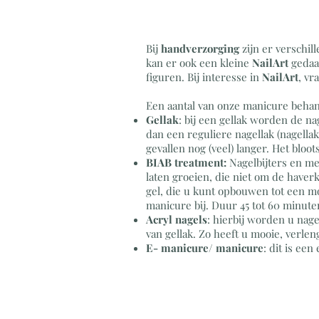
Bij
handverzorging
zijn er verschil
kan er ook een kleine
NailArt
gedaa
figuren. Bij interesse in
NailArt
, vr
Een aantal van onze manicure behan
Gellak
: bij een gellak worden de na
dan een reguliere nagellak (nagellak
gevallen nog (veel) langer. Het blo
BIAB treatment:
Nagelbijters en me
laten groeien, die niet om de have
gel, die u kunt opbouwen tot een mo
manicure bij. Duur 45 tot 60 minute
Acryl nagels
: hierbij worden u nag
van gellak. Zo heeft u mooie, verlen
E- manicure/ manicure
: dit is ee