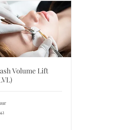
ash Volume Lift
LVL)
uur
 42
ro