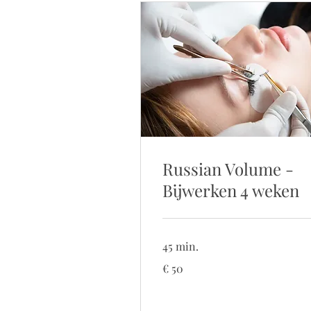
Russian Volume -
Bijwerken 4 weken
45 min.
50
€ 50
euro