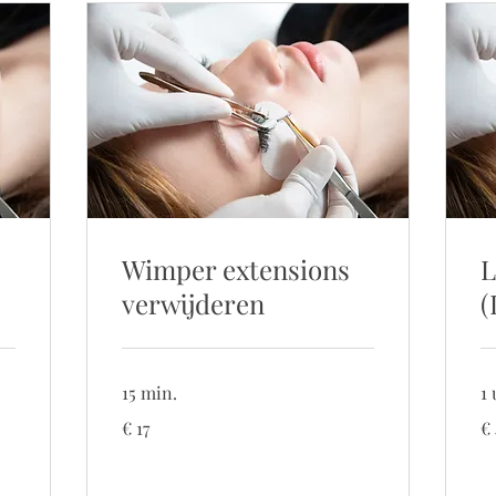
Wimper extensions
L
verwijderen
(
15 min.
1 
17
42
€ 17
€
euro
eu