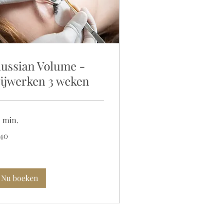
ussian Volume -
ijwerken 3 weken
5 min.
 40
ro
Nu boeken