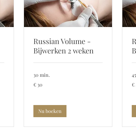
Russian Volume -
R
Bijwerken 2 weken
B
30 min.
4
30
40
€ 30
€
euro
eu
Nu boeken