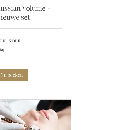
ussian Volume -
ieuwe set
uur 15 min.
 69
ro
Nu boeken