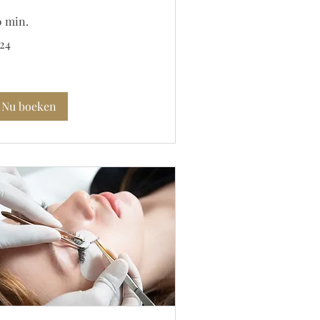
0 min.
 24
ro
Nu boeken