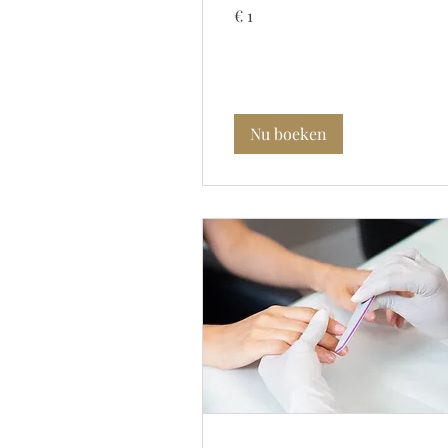
1
€ 1
euro
Nu boeken