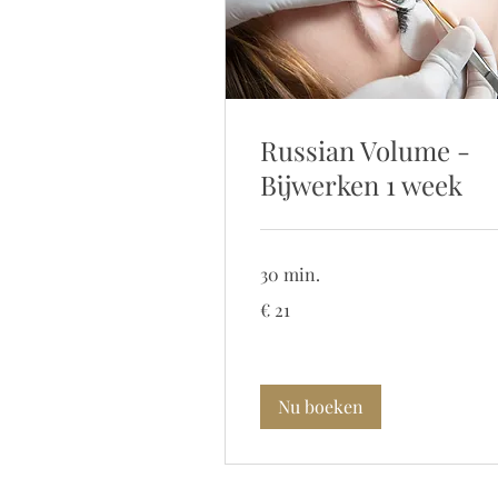
Russian Volume -
Bijwerken 1 week
30 min.
21
€ 21
euro
Nu boeken