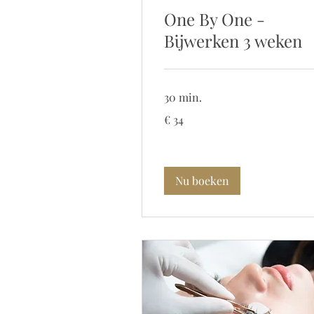
One By One -
Bijwerken 3 weken
30 min.
34
€ 34
euro
Nu boeken