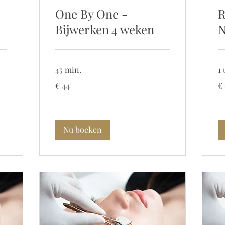
One By One -
R
Bijwerken 4 weken
N
45 min.
1 
44
69
€ 44
€
euro
eu
Nu boeken