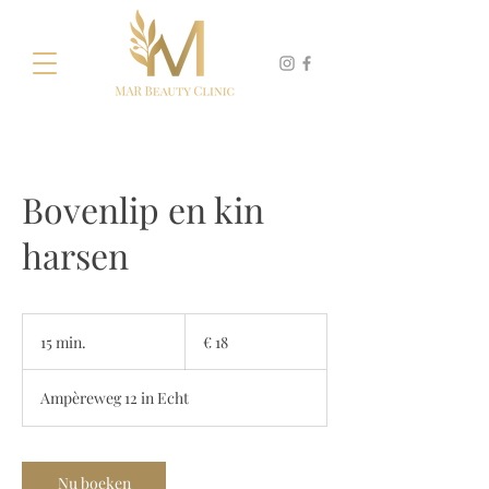
Bovenlip en kin
harsen
18
euro
15 min.
1
€ 18
5
m
Ampèreweg 12 in Echt
i
n
.
Nu boeken