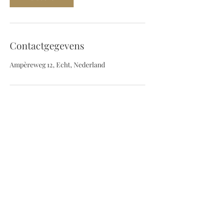
Contactgegevens
Ampèreweg 12, Echt, Nederland
Schrijf u in voor onze nieuwsbrief,
kortingen en meer!
VERZENDEN