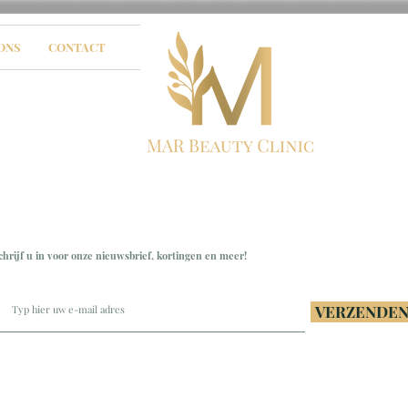
ONS
CONTACT
p harsen
chrijf u in voor onze nieuwsbrief, kortingen en meer!
VERZENDE
Ampèreweg 12 in Echt