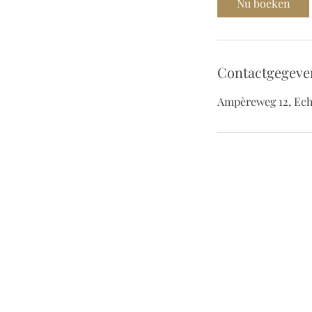
Nu boeken
n
.
Contactgegeve
Ampèreweg 12, Ech