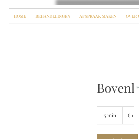
HOME
BEHANDELINGEN
AFSPRAAK MAKEN
OVER 
Bovenli
S
11
euro
15 min.
1
€ 11
5
m
i