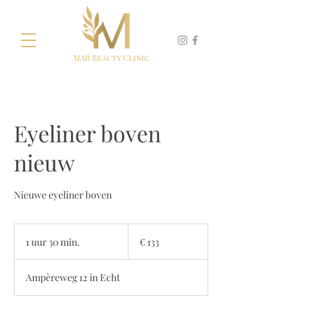
Eyeliner boven
nieuw
Nieuwe eyeliner boven
133
euro
1 uur 30 min.
1
€ 133
u
u
Ampèreweg 12 in Echt
3
0
m