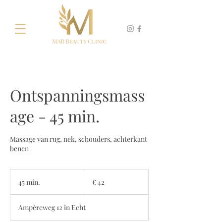
Ontspanningsmass
age - 45 min.
Massage van rug, nek, schouders, achterkant
benen
42
euro
45 min.
4
€ 42
5
m
Ampèreweg 12 in Echt
i
n